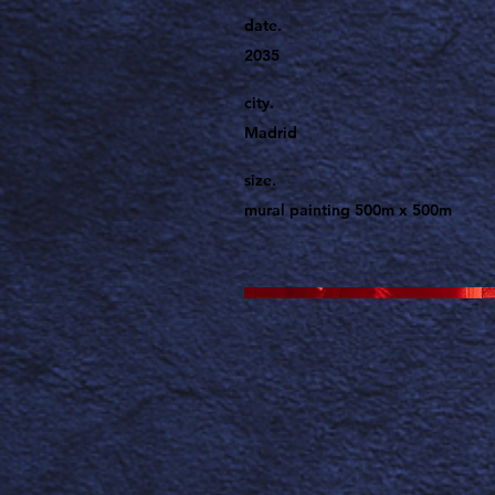
date.
2035
city.
Madrid
size.
mural painting 500m x 500m